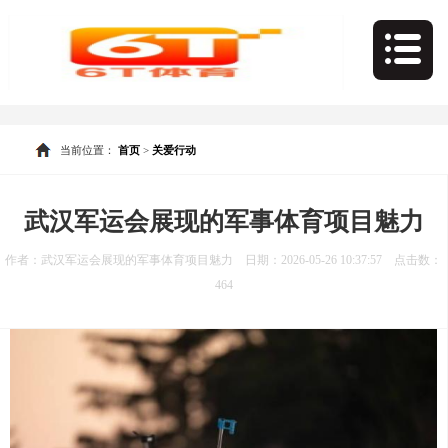
当前位置：
首页
>
关爱行动
武汉军运会展现的军事体育项目魅力
作者：武汉军运会展现的军事体育项目魅力 日期：2026-05-26 10:37:57 点击数：
464