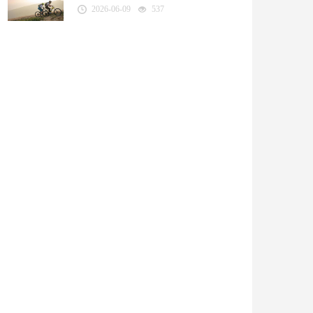
2026-06-09
537