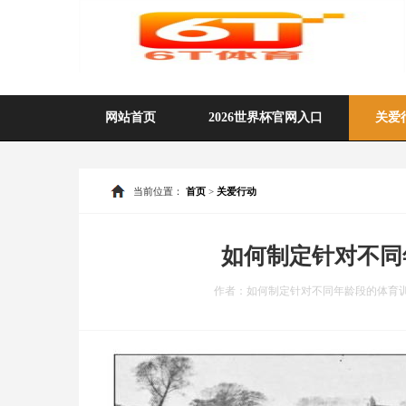
网站首页
2026世界杯官网入口
关爱
当前位置：
首页
>
关爱行动
如何制定针对不同
作者：如何制定针对不同年龄段的体育训练方案？