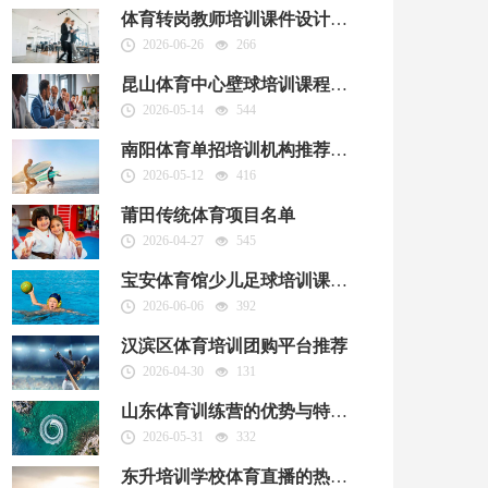
体育转岗教师培训课件设计的应用
2026-06-26
266
昆山体育中心壁球培训课程介绍
2026-05-14
544
南阳体育单招培训机构推荐及评价
2026-05-12
416
莆田传统体育项目名单
2026-04-27
545
宝安体育馆少儿足球培训课程与师资
2026-06-06
392
汉滨区体育培训团购平台推荐
2026-04-30
131
山东体育训练营的优势与特色分析
2026-05-31
332
东升培训学校体育直播的热门课程与教学方法