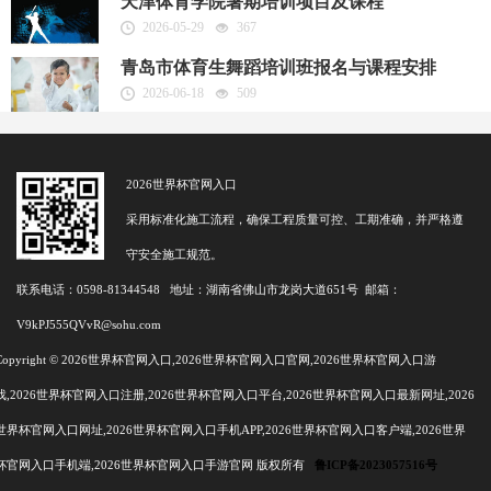
天津体育学院暑期培训项目及课程
2026-05-29
367
青岛市体育生舞蹈培训班报名与课程安排
2026-06-18
509
2026世界杯官网入口
采用标准化施工流程，确保工程质量可控、工期准确，并严格遵
守安全施工规范。
联系电话：0598-81344548 地址：湖南省佛山市龙岗大道651号 邮箱：
V9kPJ555QVvR@sohu.com
Copyright © 2026世界杯官网入口,2026世界杯官网入口官网,2026世界杯官网入口游
戏,2026世界杯官网入口注册,2026世界杯官网入口平台,2026世界杯官网入口最新网址,2026
世界杯官网入口网址,2026世界杯官网入口手机APP,2026世界杯官网入口客户端,2026世界
杯官网入口手机端,2026世界杯官网入口手游官网 版权所有
鲁ICP备2023057516号