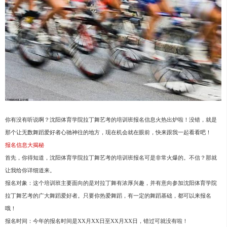
你有没有听说啊？沈阳体育学院拉丁舞艺考的培训班报名信息火热出炉啦！没错，就是
那个让无数舞蹈爱好者心驰神往的地方，现在机会就在眼前，快来跟我一起看看吧！
报名信息大揭秘
首先，你得知道，沈阳体育学院拉丁舞艺考的培训班报名可是非常火爆的。不信？那就
让我给你详细道来。
报名对象：这个培训班主要面向的是对拉丁舞有浓厚兴趣，并有意向参加沈阳体育学院
拉丁舞艺考的广大舞蹈爱好者。只要你热爱舞蹈，有一定的舞蹈基础，都可以来报名
哦！
报名时间：今年的报名时间是XX月XX日至XX月XX日，错过可就没有啦！