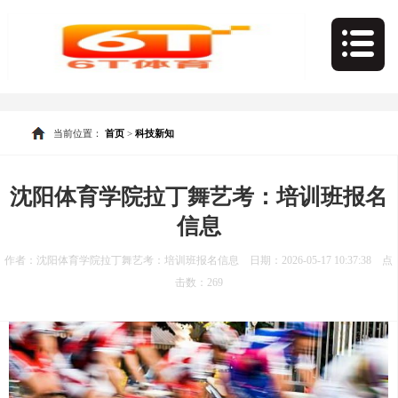
当前位置：
首页
>
科技新知
沈阳体育学院拉丁舞艺考：培训班报名
信息
作者：沈阳体育学院拉丁舞艺考：培训班报名信息 日期：2026-05-17 10:37:38 点
击数：
269