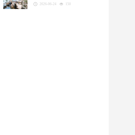
2026-06-24
150