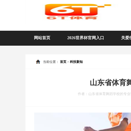
网站首页
2026世界杯官网入口
关爱
当前位置：
首页
>
科技新知
山东省体育
作者：山东省体育舞蹈学校的专业课程 日