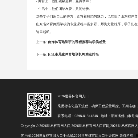
- 舞台上，他们翩翩起舞，赢得掌声；
- 生活中，他们团结友爱，共同进步。
这些学子们用自己的努力，诠释着舞蹈的魅力，也展现了山东省体育
山东省体育舞蹈学校的专业课程丰富多彩，师资力量雄厚，学子们在
这里起航。
上一条:
南海体育培训班的课程推荐与学员感受
下一条:
阳江市儿童体育培训机构精选排名
2026世界杯官网入口
采用标准化施工流程，确保工程质量可控、工期准确
联系电话：0598-81344548 地址：湖南省佛山市龙岗大道
Copyright © 2026世界杯官网入口,2026世界杯官网入口官网,2026世界
客户端,2026世界杯官网入口手机端,2026世界杯官网入口手游官网 版权所有
鲁