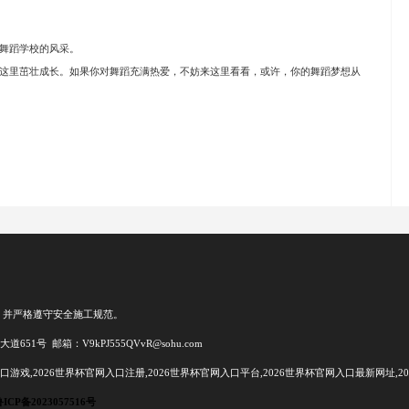
舞蹈学校的风采。
这里茁壮成长。如果你对舞蹈充满热爱，不妨来这里看看，或许，你的舞蹈梦想从
，并严格遵守安全施工规范。
651号 邮箱：V9kPJ555QVvR@sohu.com
杯官网入口游戏,2026世界杯官网入口注册,2026世界杯官网入口平台,2026世界杯官网入口最新网址,
ICP备2023057516号