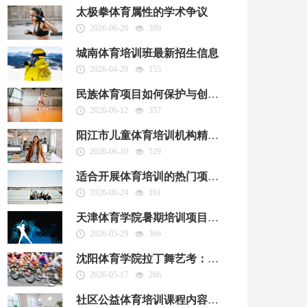
太极拳体育属性的学术争议
2026-06-20
399
城南体育培训班最新招生信息
2026-04-29
155
民族体育项目如何保护与创新？
2026-06-12
357
阳江市儿童体育培训机构精选排名
2026-06-10
529
适合开展体育培训的热门项目推荐
2026-06-24
161
天津体育学院暑期培训项目及课程
2026-05-29
366
沈阳体育学院拉丁舞艺考：培训班报名信息
2026-05-17
266
社区公益体育培训课程内容概述