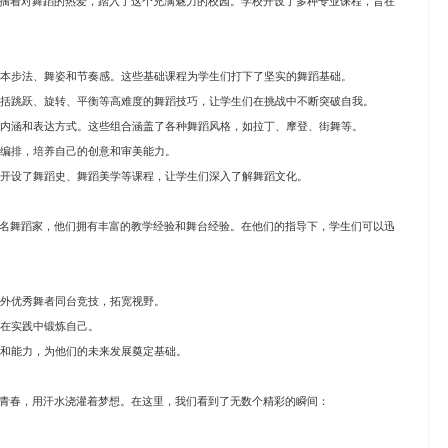
揣着对舞蹈的热爱，踏入了这个充满魅力的校园。学校开设了多种专业课程，旨在
基本步法、舞姿和节奏感。这些基础课程为学生们打下了坚实的舞蹈基础。
里包括跳跃、旋转、平衡等高难度的舞蹈技巧，让学生们在挑战中不断突破自我。
的内涵和表达方式。这些组合涵盖了各种舞蹈风格，如拉丁、摩登、街舞等。
行编排，培养自己的创意和审美能力。
校开设了舞蹈史、舞蹈美学等课程，让学生们深入了解舞蹈文化。
名舞蹈家，他们拥有丰富的教学经验和舞台经验。在他们的指导下，学生们可以迅
国外优秀舞者同台竞技，拓宽视野。
们在实践中锻炼自己。
识和能力，为他们的未来发展奠定基础。
青春，用汗水浇灌着梦想。在这里，我们看到了无数个精彩的瞬间：