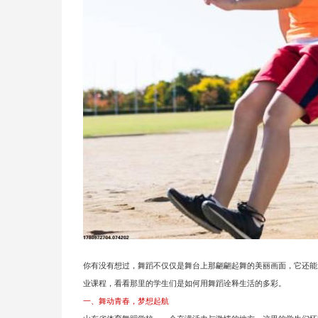
你有没有想过，舞蹈不仅仅是舞台上那翩翩起舞的美丽画面，它还能
业课程，看看那里的学生们是如何用舞蹈诠释生活的多彩。
一、舞动青春，梦想起航