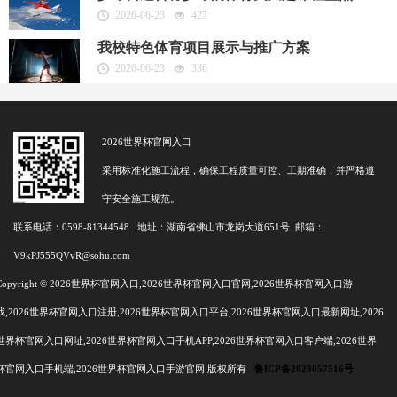
2026-06-23
427
我校特色体育项目展示与推广方案
2026-06-23
336
2026世界杯官网入口
采用标准化施工流程，确保工程质量可控、工期准确，并严格遵
守安全施工规范。
联系电话：0598-81344548 地址：湖南省佛山市龙岗大道651号 邮箱：
V9kPJ555QVvR@sohu.com
Copyright © 2026世界杯官网入口,2026世界杯官网入口官网,2026世界杯官网入口游
戏,2026世界杯官网入口注册,2026世界杯官网入口平台,2026世界杯官网入口最新网址,2026
世界杯官网入口网址,2026世界杯官网入口手机APP,2026世界杯官网入口客户端,2026世界
杯官网入口手机端,2026世界杯官网入口手游官网 版权所有
鲁ICP备2023057516号