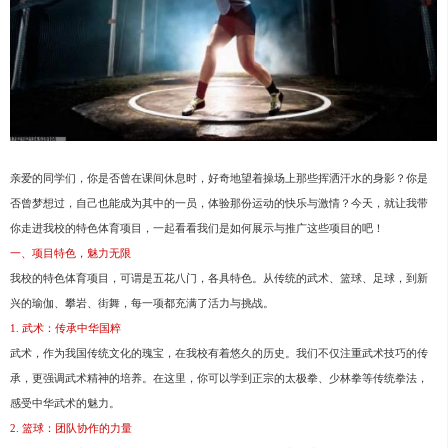
亲爱的同学们，你是否曾在课间休息时，好奇地望着操场上那些挥洒汗水的身影？你是
否曾梦想过，自己也能成为其中的一员，体验那份运动的快乐与激情？今天，就让我带
你走进我校的特色体育项目，一起看看我们是如何展示与推广这些项目的吧！
一、项目特色，魅力无限
我校的特色体育项目，可谓是五花八门，各具特色。从传统的武术、篮球、足球，到新
兴的瑜伽、攀岩、街舞，每一项都充满了活力与挑战。
1. 武术：传承中华国粹
武术，作为我国传统文化的瑰宝，在我校有着悠久的历史。我们不仅注重武术技巧的传
承，更强调武术精神的培养。在这里，你可以学到正宗的太极拳、少林拳等传统拳法，
感受中华武术的魅力。
2. 篮球：团队协作的力量