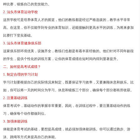
种比赛，锻炼自己的竞技能力。
2. 汕头市体育运动学校
这所学校可是培养体育人才的摇篮，他们的教练都是经过严格选拔的，教学水平非常
高。在这里，你不仅能学到专业的体育知识，还能接触到更高水平的训练，为将来参加
比赛打下坚实基础。
3. 汕头市体育健身俱乐部
这家俱乐部环境优美，设施齐全，教练们也都是有着丰富经验的。他们针对不同年龄段
的学生，提供个性化的训练方案，让你的体育成绩在短时间内得到显著提升。
二、如何提高考试成绩？
1. 制定合理的学习计划
学习计划要根据自己的实际情况来制定，既要保证学习效率，又要兼顾休息和娱乐。比
如，你可以将一天的时间分为学习、休息和锻炼三个部分，确保每个部分都有所收获。
2. 注重基础训练
体育考试中，基础动作的掌握非常重要。因此，在训练过程中，要注重基础动作的练
习，确保每个动作都做到位。
3. 加强体能训练
体能是体育考试的基础，要想提高成绩，就必须加强体能训练。你可以通过跑步、游
泳、跳绳等方式来提高自己的体能。