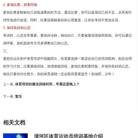
4. 参加比赛，积累经验
参加比赛是检验自己训练成果的好方法。通过比赛，你可以发现自己的不足，从而有针
对性地进行改进。同时，比赛还能锻炼你的心理素质，让你在考试中更加从容。
5. 保持良好的心态
考试时，心态非常重要。要保持冷静，相信自己，不要被紧张情绪所影响。你可以通过
深呼吸、放松肌肉等方式来调整自己的心态。
三、
要想在汕头初中体育培训中脱颖而出，你需要选择一家适合自己的培训机构，制定合理
的学习计划，注重基础训练，加强体能训练，参加比赛积累经验，并保持良好的心态。
相信只要你付出努力，你的体育成绩一定会取得显著提升！加油吧，少年！
上一条:
体育培训的最佳训练时间，早晨还是晚上？
下一条:
暂无
相关文档
清河区体育运动员培训基地介绍