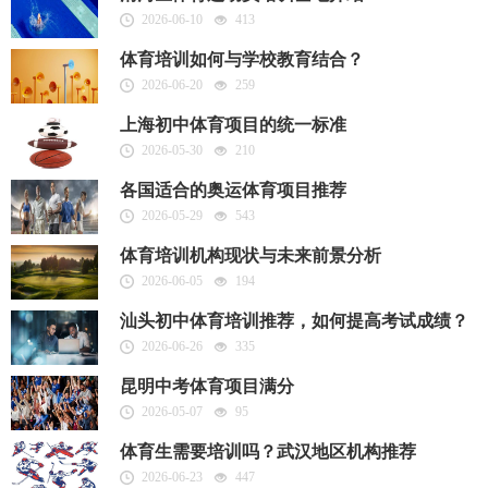
2026-06-10
413
体育培训如何与学校教育结合？
2026-06-20
259
上海初中体育项目的统一标准
2026-05-30
210
各国适合的奥运体育项目推荐
2026-05-29
543
体育培训机构现状与未来前景分析
2026-06-05
194
汕头初中体育培训推荐，如何提高考试成绩？
2026-06-26
335
昆明中考体育项目满分
2026-05-07
95
体育生需要培训吗？武汉地区机构推荐
2026-06-23
447