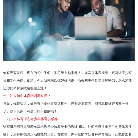
你有没有发现，现在的初中生们，学习压力越来越大，尤其是体育成绩，更是让不少家
长和学生头疼。别急，今天我就来给你好好说说，汕头初中体育培训哪家强，怎么才能
让你的体育成绩嗖嗖往上涨！
一、汕头初中体育培训哪家强？
首先，你得知道，汕头有很多体育培训机构，但要说哪家强，那可就得好好考察一番
了。以下几家，可是口碑不错的哦！
1. 汕头市体育中心青少年体育俱乐部
这家俱乐部可是有着丰富的教学经验和专业的教练团队。他们不仅注重学生的身体素质
提升，还特别强调运动技能的培养。在这里，你不仅能学到各种体育项目，还能参加各