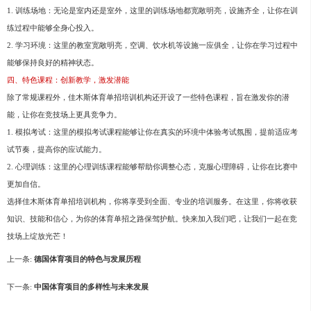
1. 训练场地：无论是室内还是室外，这里的训练场地都宽敞明亮，设施齐全，让你在训
练过程中能够全身心投入。
2. 学习环境：这里的教室宽敞明亮，空调、饮水机等设施一应俱全，让你在学习过程中
能够保持良好的精神状态。
四、特色课程：创新教学，激发潜能
除了常规课程外，佳木斯体育单招培训机构还开设了一些特色课程，旨在激发你的潜
能，让你在竞技场上更具竞争力。
1. 模拟考试：这里的模拟考试课程能够让你在真实的环境中体验考试氛围，提前适应考
试节奏，提高你的应试能力。
2. 心理训练：这里的心理训练课程能够帮助你调整心态，克服心理障碍，让你在比赛中
更加自信。
选择佳木斯体育单招培训机构，你将享受到全面、专业的培训服务。在这里，你将收获
知识、技能和信心，为你的体育单招之路保驾护航。快来加入我们吧，让我们一起在竞
技场上绽放光芒！
上一条:
德国体育项目的特色与发展历程
下一条:
中国体育项目的多样性与未来发展