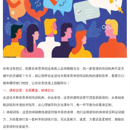
你有没有想过，想要在体育单招这条路上走得顺顺当当，找一家靠谱的培训机构可是关
键中的关键呢？今天，就让我带你走进佳木斯体育单招培训机构的课程世界，看看它们
都有哪些独门绝技，让你在竞技场上脱颖而出！
一、课程设置：全面覆盖，精准定位
走进佳木斯体育单招培训机构，你会发现，这里的课程设置可谓是面面俱到。从基础体
能训练到专项技术指导，从心理辅导到文化课补习，每一环节都为你量身定制。
1. 体能训练：这里的体能教练都是经验丰富的老将，他们会根据你的身体状况和运动能
力，为你量身打造一套科学的训练计划。无论是耐力、速度、力量还是柔韧性，都能在
这里得到全面提升。